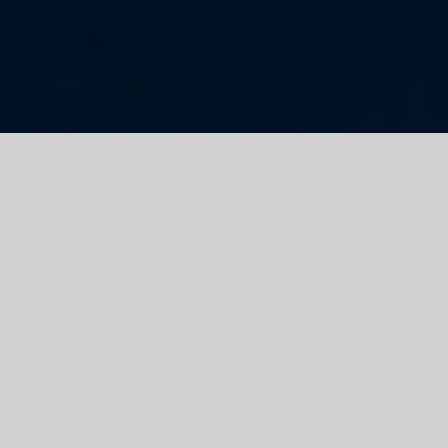
Travaillons ensemble
Enrichissez-vous de
nos compétences
Retrouvez toutes les prestations de CAP QSE